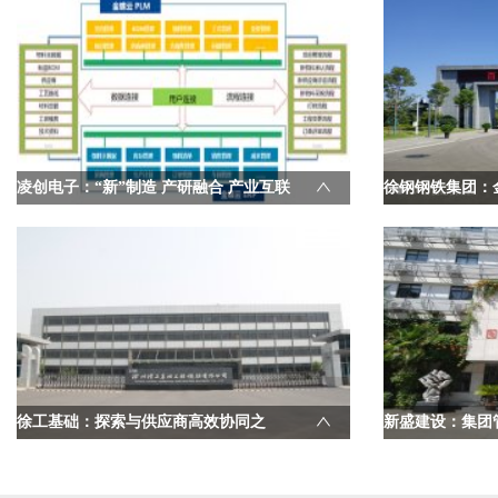
凌创电子：“新”制造 产研融合 产业互联
徐钢钢铁集团：
管理平台
凌创电子：“新”制造 产研融合 产业互联
徐钢钢铁集团：
查看详细
徐工基础：探索与供应商高效协同之
新盛建设：集团
路：“分厂化管理”
保驾护航